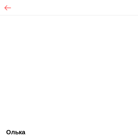
Олька