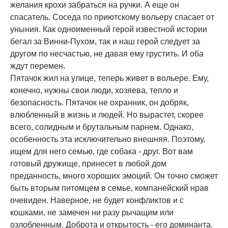
желания крохи забраться на ручки. А еще он
спасатель. Соседа по приютскому вольеру спасает от
уныния. Как одноименный герой известной истории
бегал за Винни-Пухом, так и наш герой следует за
другом по несчастью, не давая ему грустить. И оба
ждут перемен.
Пятачок жил на улице, теперь живет в вольере. Ему,
конечно, нужны свои люди, хозяева, тепло и
безопасность. Пятачок не охранник, он добряк,
влюбленный в жизнь и людей. Но вырастет, скорее
всего, солидным и брутальным парнем. Однако,
особенность эта исключительно внешняя. Поэтому,
ищем для него семью, где собака - друг. Вот вам
готовый дружище, принесет в любой дом
преданность, много хороших эмоций. Он точно сможет
быть вторым питомцем в семье, компанейский нрав
очевиден. Наверное, не будет конфликтов и с
кошками, не замечен ни разу рычащим или
озлобленным. Доброта и открытость - его доминанта.