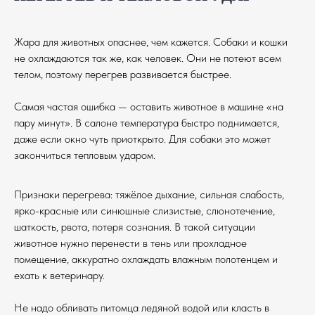
дом, где ежедневно нужны забота, тепло
и человеческое участие. Мы всегда
рады помощи волонтёров — без вас нам
Жара для животных опаснее, чем кажется. Собаки и кошки
не справиться!
не охлаждаются так же, как человек. Они не потеют всем
телом, поэтому перегрев развивается быстрее.
Необходимость той или иной помощи,
время от времени меняется. Актуальные
Самая частая ошибка — оставить животное в машине «на
нужды можно уточнить по телефону или
пару минут». В салоне температура быстро поднимается,
написав whatsapp.
даже если окно чуть приоткрыто. Для собаки это может
закончиться тепловым ударом.
КАК ВЫ МОЖЕТЕ
ПОМОЧЬ?
Признаки перегрева: тяжёлое дыхание, сильная слабость,
ДОСТАВКА КОРМОВ И ВЕЩЕЙ
ярко-красные или синюшные слизистые, слюнотечение,
шаткость, рвота, потеря сознания. В такой ситуации
Нам регулярно требуются перевозки:
животное нужно перенести в тень или прохладное
кормов и медикаментов (из
помещение, аккуратно охлаждать влажным полотенцем и
зоомагазинов, аптек, складов);
ехать к ветеринару.
передача помощи от неравнодушных
людей;
доставка животных в клинику и
Не надо обливать питомца ледяной водой или класть в
Если у вас есть автомобиль и немного