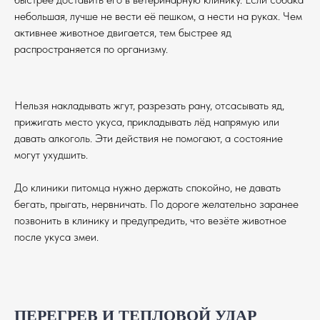
небольшая, лучше не вести её пешком, а нести на руках. Чем
активнее животное двигается, тем быстрее яд
распространяется по организму.
Нельзя накладывать жгут, разрезать рану, отсасывать яд,
прижигать место укуса, прикладывать лёд напрямую или
давать алкоголь. Эти действия не помогают, а состояние
могут ухудшить.
До клиники питомца нужно держать спокойно, не давать
бегать, прыгать, нервничать. По дороге желательно заранее
позвонить в клинику и предупредить, что везёте животное
после укуса змеи.
ИНФОРМАЦИЯ ДЛЯ
ВОЛОНТЕРОВ
Приют «Зоозащита-Плюс» — это не
ПЕРЕГРЕВ И ТЕПЛОВОЙ УДАР
просто место, где живут животные. Это