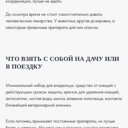
занятий с питомцами
координации, лучше не ждать.
Работаем круглый год, каждый день — ваши
руки всегда будут кстати.
До осмотра врача не стоит самостоятельно давать
человеческие лекарства. У животных другая дозировка, а
некоторые привычные препараты для них опасны.
ЧТО ВЗЯТЬ С СОБОЙ НА ДАЧУ ИЛИ
В ПОЕЗДКУ
Минимальный набор для владельца: средство от клещей с
действующим сроком защиты, крючок для удаления клещей,
антисептик, чистая вода, миска, влажное полотенце, контакты
ближайшей ветеринарной клиники.
Если питомец принимает постоянные препараты, их лучше
брать с запасом. На даче или в поездке нужного лекарства