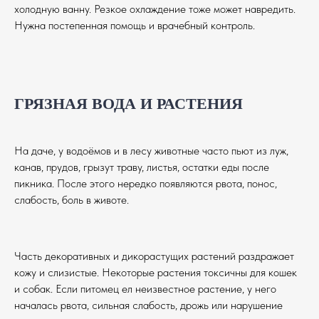
обратно.
холодную ванну. Резкое охлаждение тоже может навредить.
свободного времени — вы уже наш герой!
Нужна постепенная помощь и врачебный контроль.
ВЫГУЛ СОБАК
Наши подопечные очень нуждаются в
движении, внимании и социализации. Выгул
помогает:
ГРЯЗНАЯ ВОДА И РАСТЕНИЯ
снять стресс у животных;
улучшить их адаптацию перед
пристройством;
подарить им немного радости и
На даче, у водоёмов и в лесу животные часто пьют из луж,
общения с человеком.
канав, прудов, грызут траву, листья, остатки еды после
Даже 1 час в неделю имеет значение.
пикника. После этого нередко появляются рвота, понос,
УХОД И ПОМОЩЬ В ПРИЮТЕ
слабость, боль в животе.
Вы можете приехать и:
помочь с уборкой вольеров;
помочь в постройке (ремонте )
Часть декоративных и дикорастущих растений раздражает
вольеров и обустройстве площадок
кожу и слизистые. Некоторые растения токсичны для кошек
для социализации собак
и собак. Если питомец ел неизвестное растение, у него
помочь в приобретении, настройке
началась рвота, сильная слабость, дрожь или нарушение
оборудования для содержания и